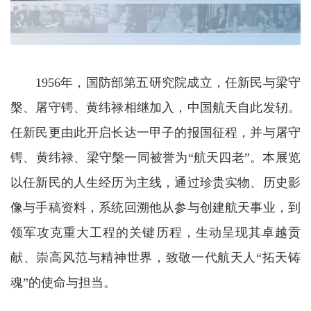
1956年，国防部第五研究院成立，任新民与梁守
槃、屠守锷、黄纬禄相继加入，中国航天自此发轫。
任新民更由此开启长达一甲子的报国征程，并与屠守
锷、黄纬禄、梁守槃一同被誉为“航天四老”。本展览
以任新民的人生经历为主线，通过珍贵实物、历史影
像与手稿资料，系统回溯他从参与创建航天事业，到
领军攻克重大工程的关键历程，生动呈现其卓越贡
献、崇高风范与精神世界，致敬一代航天人“拓天铸
魂”的使命与担当。