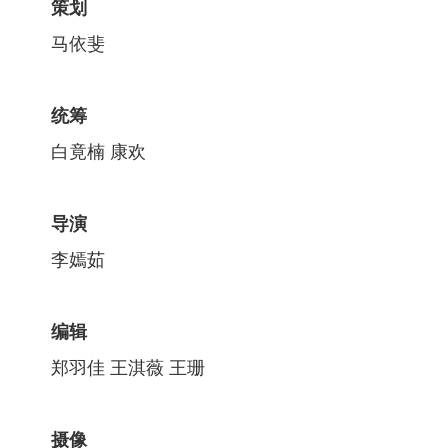
策划
马依斐
统筹
白竟楠 康欢
导演
李嫣茹
编辑
郑羽佳 王淇薇 王珊
摄像